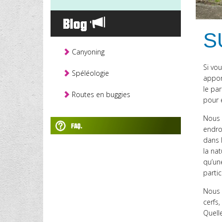
Blog
S
Canyoning
Si vo
Spéléologie
appor
le par
Routes en buggies
pour 
Nous 
endroi
dans 
la na
qu’une
partic
Nous 
cerfs,
Quelle