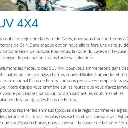
UV 4X4
us souhaitez rejoindre la route de Cares, nous vous transporterons à 
terons de Cain. Dans chaque option nous allons faire une visite guid
c national Picos de Europa. Pour nous, la route du Cares est l’excuse 
enseigner le parc national dans toute sa splendeur.
allumons les moteurs des SUV 4×4 pour vous emmenerons dans de
ts inattendus de la magie, charme, zones difficiles à atteindre et rest
le parc national Picos de Europa, où vous pouvez contempler le pays
ture. Notre équipe vous emmène sur les routes que vous n’avez jama
 voiture pourrait les parcourir, tout en sachant les coutumes et les
ularités de la vie dans les Picos de Europa.
pouvons repérer les animaux typiques de la région comme les aigles,
 les perdrix et les tétras, en plus des vaches et des chevaux des Asturi
 que soit l’option choisie, nous allons voir la source de la rivière Sella