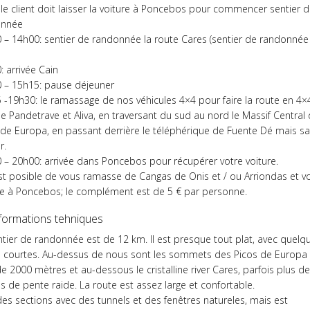
 le client doit laisser la voiture à Poncebos pour commencer sentier 
onnée
 – 14h00: sentier de randonnée la route Cares (sentier de randonnée
: arrivée Cain
 – 15h15: pause déjeuner
 -19h30: le ramassage de nos véhicules 4×4 pour faire la route en 4×
ne Pandetrave et Aliva, en traversant du sud au nord le Massif Central
 de Europa, en passant derrière le téléphérique de Fuente Dé mais s
r.
 – 20h00: arrivée dans Poncebos pour récupérer votre voiture.
l est posible de vous ramasse de Cangas de Onis et / ou Arriondas et v
 à Poncebos; le complément est de 5 € par personne.
nformations tehniques
ntier de randonnée est de 12 km. Il est presque tout plat, avec quelq
s courtes. Au-dessus de nous sont les sommets des Picos de Europa
e 2000 mètres et au-dessous le cristalline river Cares, parfois plus d
s de pente raide. La route est assez large et confortable.
 des sections avec des tunnels et des fenêtres natureles, mais est