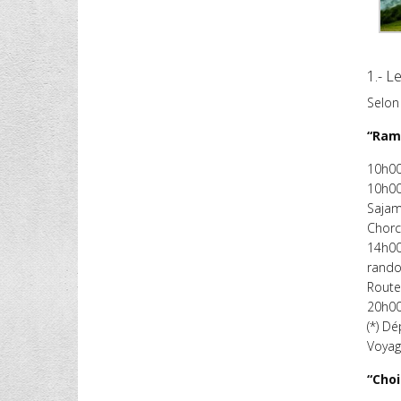
1.- L
Selon 
“Ram
10h00
10h00
Sajam
Chorc
14h00:
rando
Route:
20h00 
(*) Dé
Voyag
“Choi