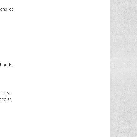
dans les
chauds,
 idéal
ocolat,