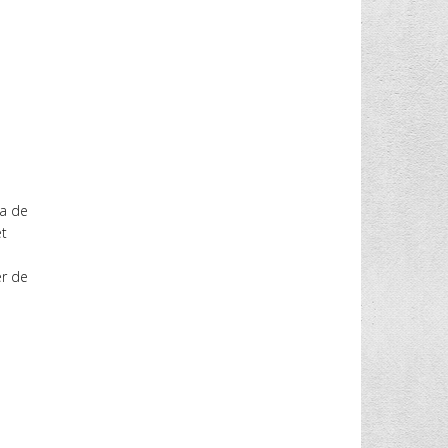
ja de
t
er de