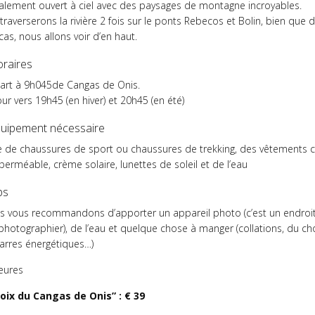
alement ouvert à ciel avec des paysages de montagne incroyables.
raverserons la rivière 2 fois sur le ponts Rebecos et Bolin, bien que 
as, nous allons voir d’en haut.
oraires
art à 9h045de Cangas de Onis.
ur vers 19h45 (en hiver) et 20h45 (en été)
quipement nécessaire
e de chaussures de sport ou chaussures de trekking, des vêtements 
erméable, crème solaire, lunettes de soleil et de l’eau
ps
s vous recommandons d’apporter un appareil photo (c’est un endroit
photographier), de l’eau et quelque chose à manger (collations, du ch
arres énergétiques…)
eures
oix du Cangas de Onis” : € 39