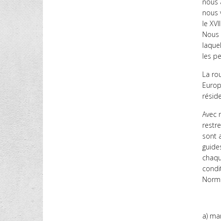
nous 
nous v
le XVII
Nous a
laque
les p
La ro
Europ
résid
Avec n
restr
sont 
guides
chaqu
condi
Normal
a) mar