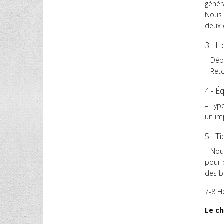
génér
Nous t
deux c
3.- H
– Dép
– Reto
4.- É
– Typ
un imp
5.- Ti
– Nou
pour 
des b
7-8 H
Le ch