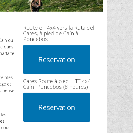
Route en 4x4 vers la Ruta del
Cares, à pied de Caín à
Poncebos
Cain ou
ée dans
parfaite
s
reintes
Cares Route à pied + TT 4x4
age et
Caín- Poncebos (8 heures)
is pensé
 les
es.
, nous