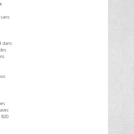
de
 sans
4 dans
 des
ans
ous
ues
 avec
e 800