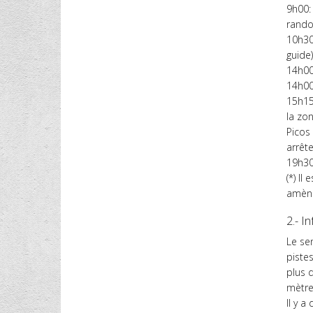
9h00:
rand
10h30
guide)
14h00
14h00
15h15
la zo
Picos
arrête
19h30
(*) I
amène
2.- I
Le se
piste
plus d
mètre
Il y a