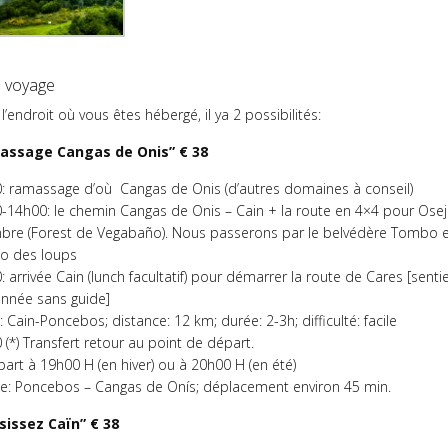
e voyage
l’endroit où vous êtes hébergé, il ya 2 possibilités:
assage Cangas de Onis” € 38
: ramassage d’où Cangas de Onis (d’autres domaines à conseil)
-14h00: le chemin Cangas de Onis – Cain + la route en 4×4 pour Ose
bre (Forest de Vegabaño). Nous passerons par le belvédère Tombo e
o des loups
 arrivée Cain (lunch facultatif) pour démarrer la route de Cares [senti
nnée sans guide]
 Cain-Poncebos; distance: 12 km; durée: 2-3h; difficulté: facile
(*) Transfert retour au point de départ.
part à 19h00 H (en hiver) ou à 20h00 H (en été)
e: Poncebos – Cangas de Onís; déplacement environ 45 min.
sissez Caïn” € 38