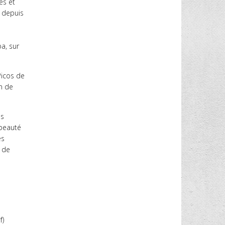
es et
s depuis
a, sur
Picos de
n de
es
 beauté
es
e de
f)