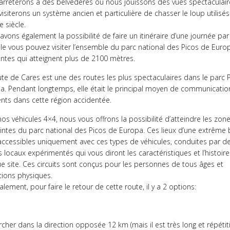
arrêterons à des belvédères où nous jouissons des vues spectaculair
isiterons un système ancien et particulière de chasser le loup utilisé
e siècle.
vons également la possibilité de faire un itinéraire d’une journée par
lle vous pouvez visiter l’ensemble du parc national des Picos de Europ
entes qui atteignent plus de 2100 mètres.
ute de Cares est une des routes les plus spectaculaires dans le parc 
a. Pendant longtemps, elle était le principal moyen de communicatio
ents dans cette région accidentée.
os véhicules 4×4, nous vous offrons la possibilité d’atteindre les zon
eintes du parc national des Picos de Europa. Ces lieux d’une extrême
accessibles uniquement avec ces types de véhicules, conduites par d
 locaux expérimentés qui vous diront les caractéristiques et l’histoir
e site. Ces circuits sont conçus pour les personnes de tous âges et
tions physiques.
ement, pour faire le retour de cette route, il y a 2 options:
cher dans la direction opposée 12 km (mais il est très long et répétiti