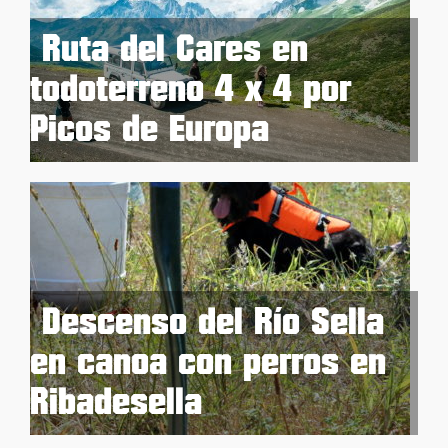
Ruta del Cares en
todoterreno 4 x 4 por
Picos de Europa
Descenso del Río Sella
en canoa con perros en
Ribadesella