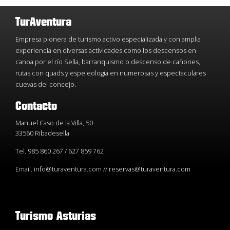
TurAventura
Empresa pionera de turismo activo especializada y con amplia
experiencia en diversas actividades como los descensos en
canoa por el río Sella, barranquismo o descenso de cañones,
rutas con quads y espeleología en numerosas y espectaculares
cuevas del concejo.
Contacto
Manuel Caso de la Villa, 50
33560 Ribadesella
Tel. 985 860 267 / 627 859 762
Email. info@turaventura.com // reservas@turaventura.com
Turismo Asturias