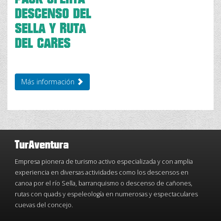
DESCENSO DEL
SELLA Y RUTA
DEL CARES
Más información
TurAventura
Empresa pionera de turismo activo especializada y con amplia
experiencia en diversas actividades como los descensos en
canoa por el río Sella, barranquismo o descenso de cañones,
rutas con quads y espeleología en numerosas y espectaculares
cuevas del concejo.