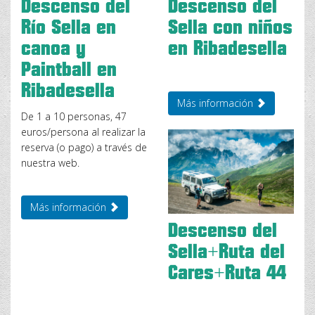
Descenso del
Descenso del
Río Sella en
Sella con niños
canoa y
en Ribadesella
Paintball en
Ribadesella
Más información
De 1 a 10 personas, 47
euros/persona al realizar la
reserva (o pago) a través de
nuestra web.
Más información
Descenso del
Sella+Ruta del
Cares+Ruta 4×4