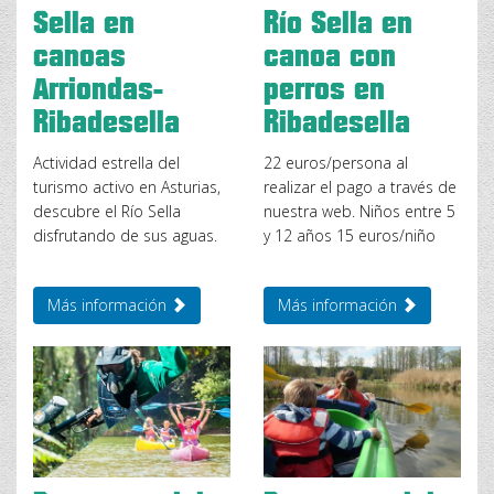
Sella en
Río Sella en
canoas
canoa con
Arriondas-
perros en
Ribadesella
Ribadesella
Actividad estrella del
22 euros/persona al
turismo activo en Asturias,
realizar el pago a través de
descubre el Río Sella
nuestra web. Niños entre 5
disfrutando de sus aguas.
y 12 años 15 euros/niño
Más información
Más información