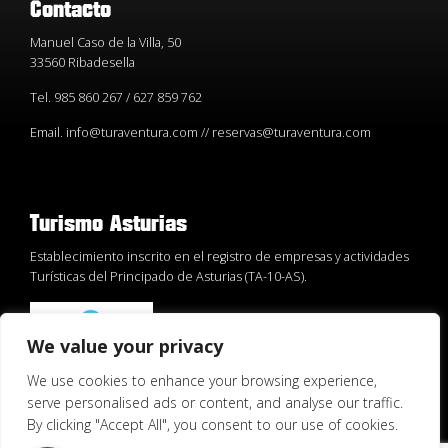
Contacto
Manuel Caso de la Villa, 50
33560 Ribadesella
Tel. 985 860 267 / 627 859 762
Email. info@turaventura.com // reservas@turaventura.com
Turismo Asturias
Establecimiento inscrito en el registro de empresas y actividades
Turísticas del Principado de Asturias (TA-10-AS).
We value your privacy
We use cookies to enhance your browsing experience,
serve personalised ads or content, and analyse our traffic.
By clicking "Accept All", you consent to our use of cookies.